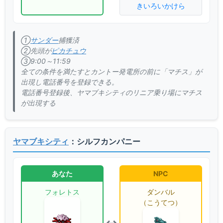
きいろいかけら
①
サンダー
捕獲済
②先頭が
ピカチュウ
③9:00～11:59
全ての条件を満たすとカントー発電所の前に「マチス」が
出現し電話番号を登録できる。
電話番号登録後、ヤマブキシティのリニア乗り場にマチス
が出現する
ヤマブキシティ
：シルフカンパニー
あなた
NPC
フォレトス
ダンバル
（こうてつ）