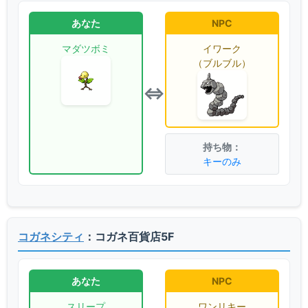
あなた
NPC
マダツボミ
イワーク
（ブルブル）
⇔
キーのみ
コガネシティ
：コガネ百貨店5F
あなた
NPC
スリープ
ワンリキー