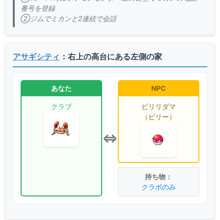
番号を登録
②ジムでミカンと2連続で会話
アサギシティ
：右上の高台にある左側の家
あなた
NPC
クラブ
ビリリダマ
（ビリー）
⇔
クラボのみ