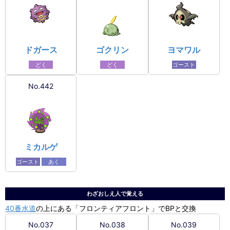
ドガース
ゴクリン
ヨマワル
どく
どく
ゴースト
No.442
ミカルゲ
ゴースト
あく
わざおしえ人で覚える
40番水道
の上にある「フロンティアフロント」でBPと交換
No.037
No.038
No.039