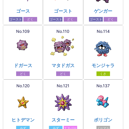
ゴース
ゴースト
ゲンガー
ゴースト
どく
ゴースト
どく
ゴースト
どく
No.109
No.110
No.114
ドガース
マタドガス
モンジャラ
どく
どく
くさ
No.120
No.121
No.137
ヒトデマン
スターミー
ポリゴン
みず
みず
エスパー
ノーマル