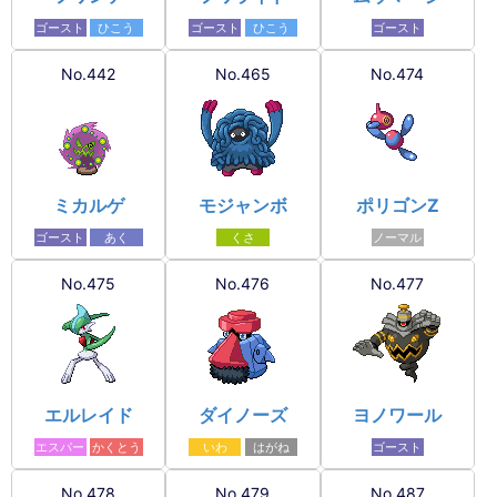
ゴースト
ひこう
ゴースト
ひこう
ゴースト
No.442
No.465
No.474
ミカルゲ
モジャンボ
ポリゴンZ
ゴースト
あく
くさ
ノーマル
No.475
No.476
No.477
エルレイド
ダイノーズ
ヨノワール
エスパー
かくとう
いわ
はがね
ゴースト
No.478
No.479
No.487