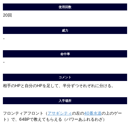
使用回数
20回
威力
-
命中率
-
コメント
相手のHPと自分のHPを足して、半分ずつそれぞれに分ける。
入手場所
フロンティアフロント（
アサギシティ
の左の
40番水道
の上のゲー
ト）で、64BPで教えてもらえる（パワーあふれるわざ）