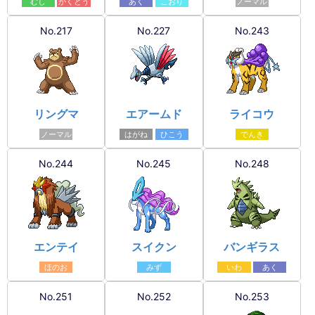
むし
かくとう
あく
こおり
ノーマル
No.217
No.227
No.243
リングマ
エアームド
ライコウ
ノーマル
はがね
ひこう
でんき
No.244
No.245
No.248
エンテイ
スイクン
バンギラス
ほのお
みず
いわ
あく
No.251
No.252
No.253