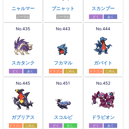
ニャルマー
ブニャット
スカンプー
ノーマル
ノーマル
どく
あく
No.435
No.443
No.444
スカタンク
フカマル
ガバイト
どく
あく
ドラゴン
じめん
ドラゴン
じめん
No.445
No.451
No.452
ガブリアス
スコルピ
ドラピオン
ドラゴン
じめん
どく
むし
どく
あく