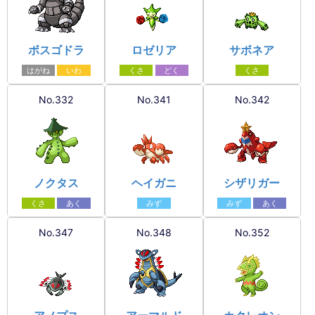
ボスゴドラ
ロゼリア
サボネア
はがね
いわ
くさ
どく
くさ
No.332
No.341
No.342
ノクタス
ヘイガニ
シザリガー
くさ
あく
みず
みず
あく
No.347
No.348
No.352