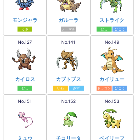
モンジャラ
ガルーラ
ストライク
くさ
ノーマル
むし
ひこう
No.127
No.141
No.149
カイロス
カブトプス
カイリュー
むし
いわ
みず
ドラゴン
ひこう
No.151
No.152
No.153
ミュウ
チコリータ
ベイリーフ