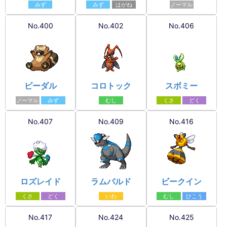
みず
みず
はがね
ノーマル
No.400
No.402
No.406
ビーダル
コロトック
スボミー
ノーマル
みず
むし
くさ
どく
No.407
No.409
No.416
ロズレイド
ラムパルド
ビークイン
くさ
どく
いわ
むし
ひこう
No.417
No.424
No.425