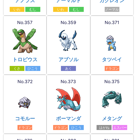
アノプス
アーマルド
カクレオン
いわ
むし
いわ
むし
ノーマル
No.357
No.359
No.371
トロピウス
アブソル
タツベイ
くさ
ひこう
あく
ドラゴン
No.372
No.373
No.375
コモルー
ボーマンダ
メタング
ドラゴン
ドラゴン
ひこう
はがね
エスパー