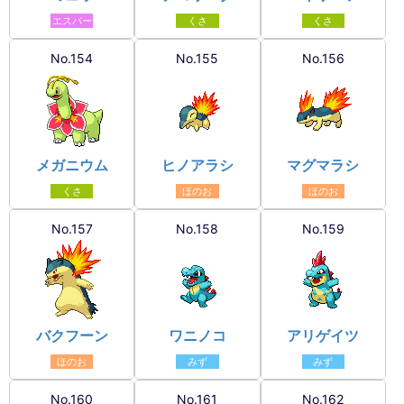
エスパー
くさ
くさ
No.154
No.155
No.156
メガニウム
ヒノアラシ
マグマラシ
くさ
ほのお
ほのお
No.157
No.158
No.159
バクフーン
ワニノコ
アリゲイツ
ほのお
みず
みず
No.160
No.161
No.162