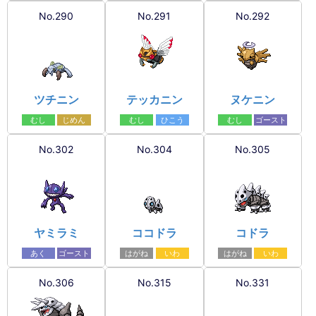
No.290
No.291
No.292
ツチニン
テッカニン
ヌケニン
むし
じめん
むし
ひこう
むし
ゴースト
No.302
No.304
No.305
ヤミラミ
ココドラ
コドラ
あく
ゴースト
はがね
いわ
はがね
いわ
No.306
No.315
No.331