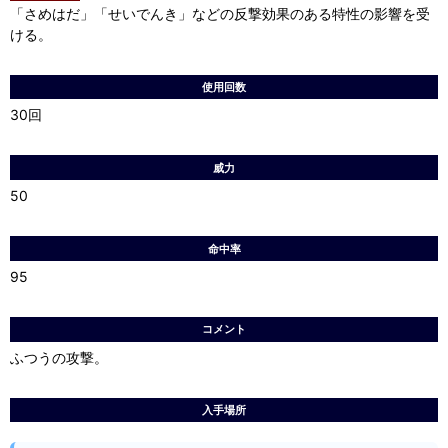
「さめはだ」「せいでんき」などの反撃効果のある特性の影響を受
ける。
使用回数
30回
威力
50
命中率
95
コメント
ふつうの攻撃。
入手場所