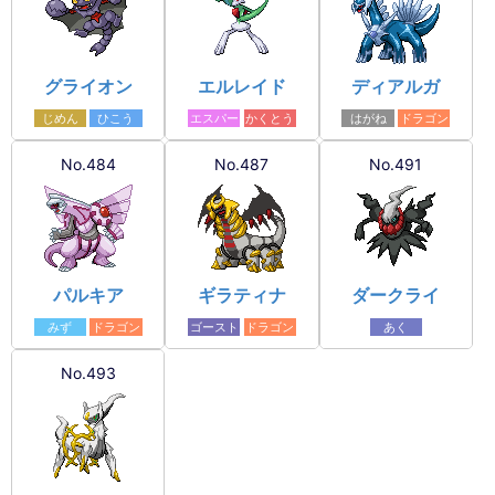
グライオン
エルレイド
ディアルガ
じめん
ひこう
エスパー
かくとう
はがね
ドラゴン
No.484
No.487
No.491
パルキア
ギラティナ
ダークライ
みず
ドラゴン
ゴースト
ドラゴン
あく
No.493