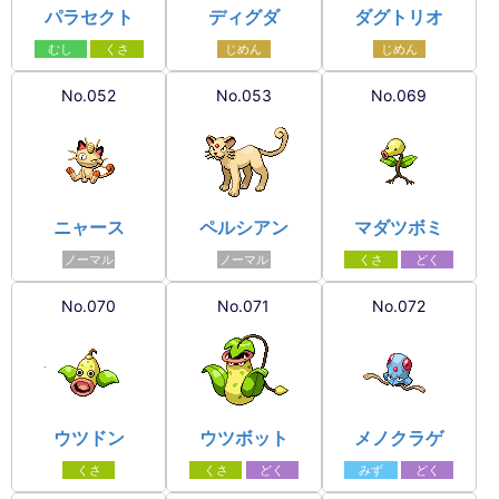
パラセクト
ディグダ
ダグトリオ
むし
くさ
じめん
じめん
No.052
No.053
No.069
ニャース
ペルシアン
マダツボミ
ノーマル
ノーマル
くさ
どく
No.070
No.071
No.072
ウツドン
ウツボット
メノクラゲ
くさ
くさ
どく
みず
どく