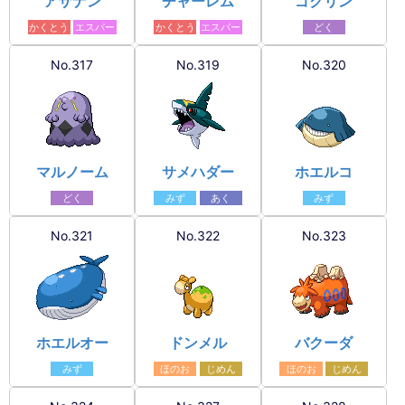
アサナン
チャーレム
ゴクリン
かくとう
エスパー
かくとう
エスパー
どく
No.317
No.319
No.320
マルノーム
サメハダー
ホエルコ
どく
みず
あく
みず
No.321
No.322
No.323
ホエルオー
ドンメル
バクーダ
みず
ほのお
じめん
ほのお
じめん