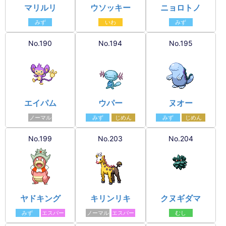
マリルリ
ウソッキー
ニョロトノ
みず
いわ
みず
No.190
No.194
No.195
エイパム
ウパー
ヌオー
ノーマル
みず
じめん
みず
じめん
No.199
No.203
No.204
ヤドキング
キリンリキ
クヌギダマ
みず
エスパー
ノーマル
エスパー
むし