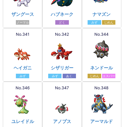
ザングース
ハブネーク
ナマズン
ノーマル
どく
みず
じめん
No.341
No.342
No.344
ヘイガニ
シザリガー
ネンドール
みず
みず
あく
じめん
エスパー
No.346
No.347
No.348
ユレイドル
アノプス
アーマルド