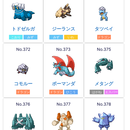
トドゼルガ
ジーランス
タツベイ
こおり
みず
みず
いわ
ドラゴン
No.372
No.373
No.375
コモルー
ボーマンダ
メタング
ドラゴン
ドラゴン
ひこう
はがね
エスパー
No.376
No.377
No.378