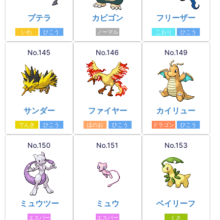
プテラ
カビゴン
フリーザー
いわ
ひこう
ノーマル
こおり
ひこう
No.145
No.146
No.149
サンダー
ファイヤー
カイリュー
でんき
ひこう
ほのお
ひこう
ドラゴン
ひこう
No.150
No.151
No.153
ミュウツー
ミュウ
ベイリーフ
エスパー
エスパー
くさ