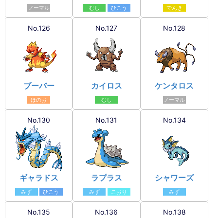
ノーマル
むし
ひこう
でんき
No.126
No.127
No.128
ブーバー
カイロス
ケンタロス
ほのお
むし
ノーマル
No.130
No.131
No.134
ギャラドス
ラプラス
シャワーズ
みず
ひこう
みず
こおり
みず
No.135
No.136
No.138