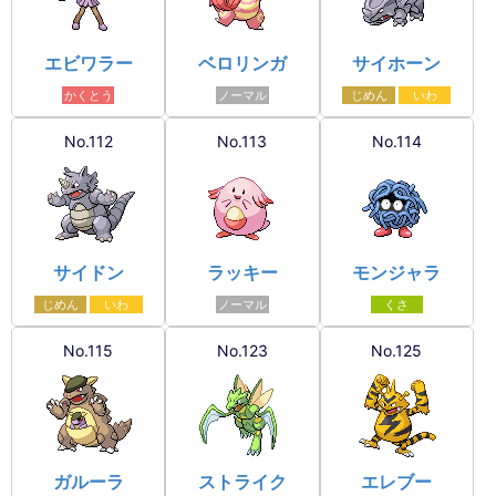
エビワラー
ベロリンガ
サイホーン
かくとう
ノーマル
じめん
いわ
No.112
No.113
No.114
サイドン
ラッキー
モンジャラ
じめん
いわ
ノーマル
くさ
No.115
No.123
No.125
ガルーラ
ストライク
エレブー