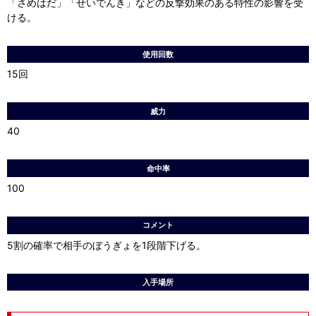
「さめはだ」「せいでんき」などの反撃効果のある特性の影響を受
ける。
使用回数
15回
威力
40
命中率
100
コメント
5割の確率で相手のぼうぎょを1段階下げる。
入手場所