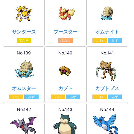
サンダース
ブースター
オムナイト
でんき
ほのお
いわ
みず
No.139
No.140
No.141
オムスター
カブト
カブトプス
いわ
みず
いわ
みず
いわ
みず
No.142
No.143
No.144