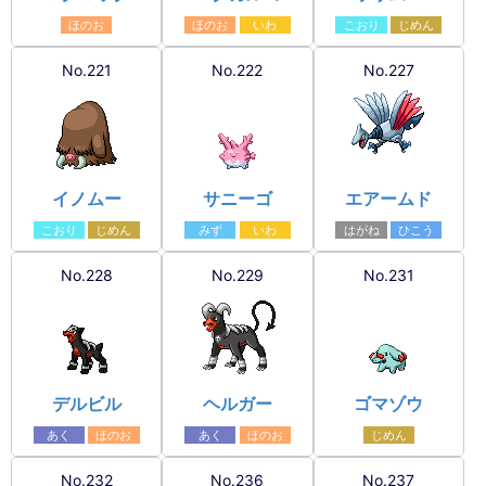
ほのお
ほのお
いわ
こおり
じめん
No.221
No.222
No.227
イノムー
サニーゴ
エアームド
こおり
じめん
みず
いわ
はがね
ひこう
No.228
No.229
No.231
デルビル
ヘルガー
ゴマゾウ
あく
ほのお
あく
ほのお
じめん
No.232
No.236
No.237