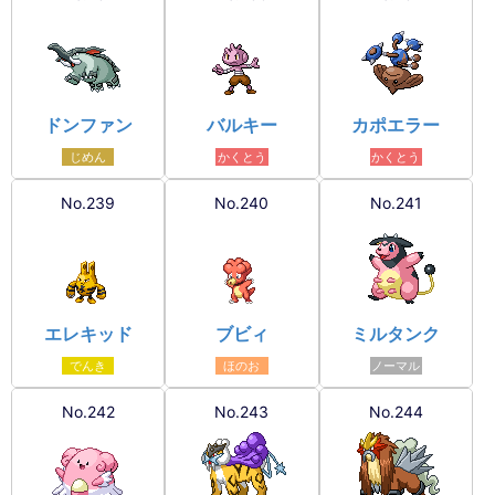
ドンファン
バルキー
カポエラー
じめん
かくとう
かくとう
No.239
No.240
No.241
エレキッド
ブビィ
ミルタンク
でんき
ほのお
ノーマル
No.242
No.243
No.244